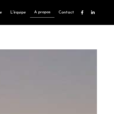
A propos
e
L'équipe
Contact